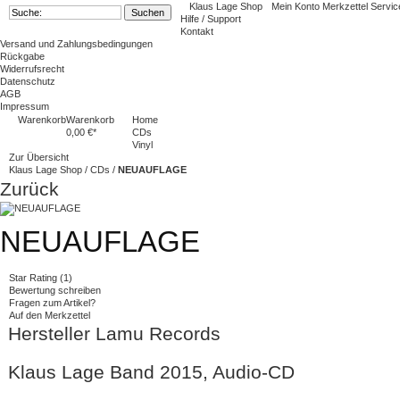
Klaus Lage Shop
Mein Konto
Merkzettel
Service
Hilfe / Support
Kontakt
Versand und Zahlungsbedingungen
Rückgabe
Widerrufsrecht
Datenschutz
AGB
Impressum
Warenkorb
Warenkorb
Home
0,00 €*
CDs
Vinyl
Zur Übersicht
Klaus Lage Shop
/
CDs
/
NEUAUFLAGE
Zurück
NEUAUFLAGE
Star Rating
(
1
)
Bewertung schreiben
Fragen zum Artikel?
Auf den Merkzettel
Hersteller
Lamu Records
Klaus Lage Band 2015, Audio-CD