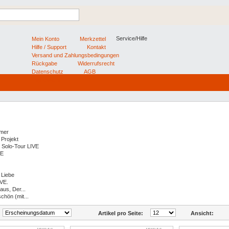
Service/Hilfe
Mein Konto
Merkzettel
Hilfe / Support
Kontakt
Versand und Zahlungsbedingungen
Rückgabe
Widerrufsrecht
Datenschutz
AGB
Impressum
mer
Projekt
Solo-Tour LIVE
E
 Liebe
VE.
raus, Der...
schön (mit...
Artikel pro Seite:
Ansicht: