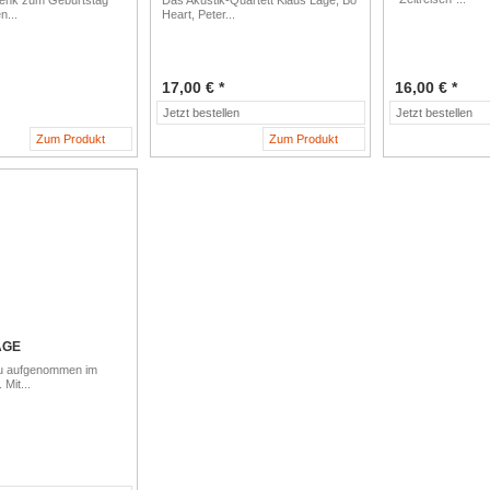
enk zum Geburtstag
Das Akustik-Quartett Klaus Lage, Bo
n...
Heart, Peter...
17,00 € *
16,00 € *
Jetzt bestellen
Jetzt bestellen
Zum Produkt
Zum Produkt
AGE
eu aufgenommen im
 Mit...