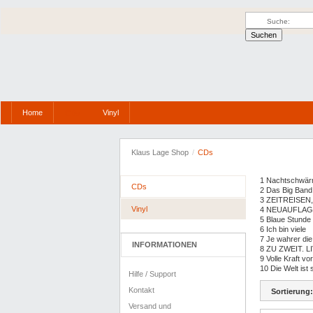
Home
Vinyl
CDs
Klaus Lage Shop
/
CDs
1
Nachtschwär
CDs
2
Das Big Band 
3
ZEITREISEN, 
Vinyl
4
NEUAUFLAG
5
Blaue Stunde
6
Ich bin viele
7
Je wahrer die
INFORMATIONEN
8
ZU ZWEIT. LI
9
Volle Kraft vo
10
Die Welt ist 
Hilfe / Support
Kontakt
Sortierung:
Versand und