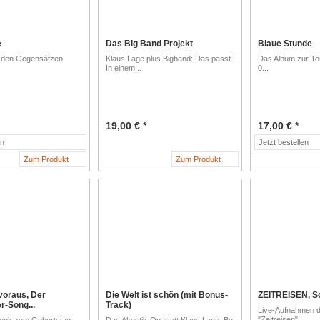
e
Das Big Band Projekt
Blaue Stunde
on den Gegensätzen
Klaus Lage plus Bigband: Das passt.
Das Album zur To
In einem...
0...
19,00 € *
17,00 € *
en
Jetzt bestellen
Zum Produkt
Zum Produkt
 voraus, Der
Die Welt ist schön (mit Bonus-
ZEITREISEN, So
r-Song...
Track)
Live-Aufnahmen d
"Zeitreisen"...